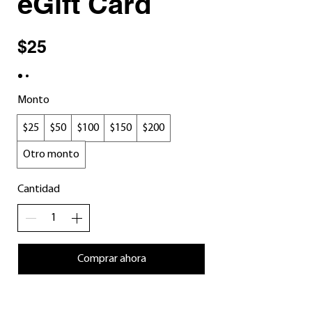
eGift Card
$25
Monto
$25
$50
$100
$150
$200
Otro monto
Cantidad
Comprar ahora