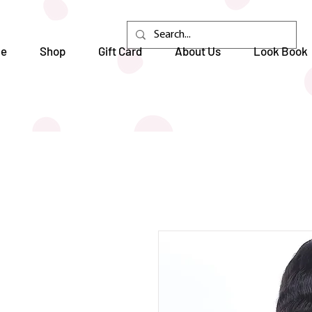
e
Shop
Gift Card
About Us
Look Book