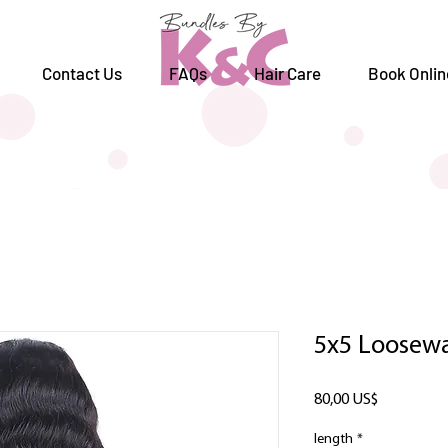
Contact Us
FAQs
Hair Care
Book Onlin
5x5 Loosewa
Precio
80,00 US$
length
*