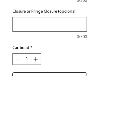
0/500
Closure or Fringe Closure (opcional)
0/500
Cantidad
*
Agregar al carrito