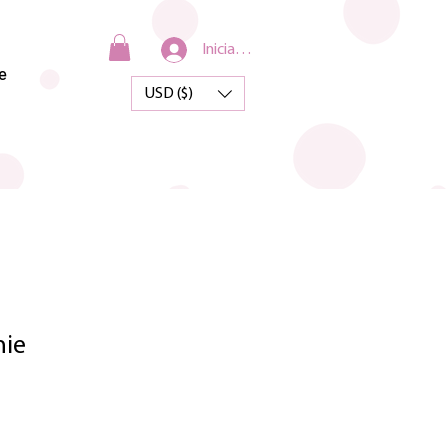
Iniciar sesión
e
USD ($)
nie