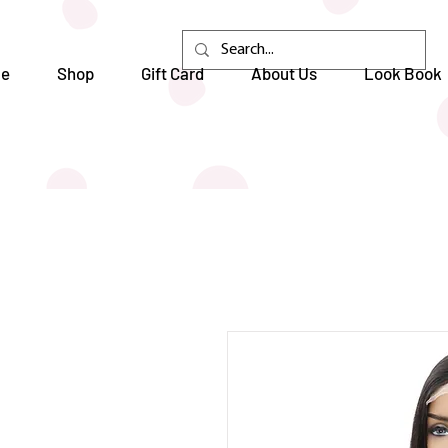
e
Shop
Gift Card
About Us
Look Book