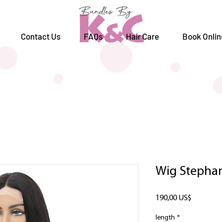
Contact Us
FAQs
Hair Care
Book Onlin
Wig Stepha
Precio
190,00 US$
length
*