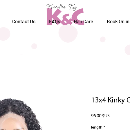
Contact Us
FAQs
Hair Care
Book Onlin
13x4 Kinky C
Prix
96,00 $US
length
*